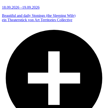
18.09.2026
–
19.09.2026
Beautiful and daily Stonings (the Sleeping Wife)
ein Theaterstück von Art Territories Collective