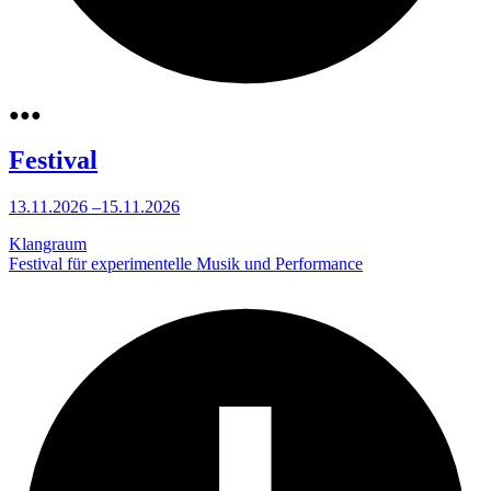
●
●
●
Festival
13.11.2026
–
15.11.2026
Klangraum
Festival für experimentelle Musik und Performance