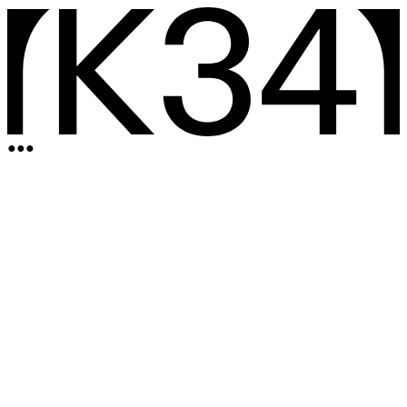
●
●
●