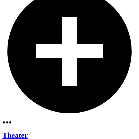
●
●
●
Theater