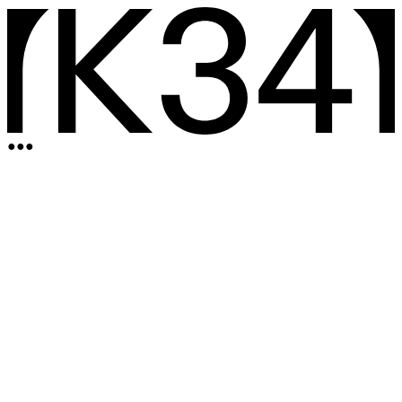
●
●
●