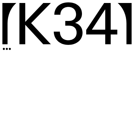
●
●
●