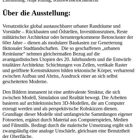
Über die Ausstellung:
Versatzstücke global austauschbarer urbaner Randräume und
Vorstädte – Rückbauten und Ödstellen, Investitionsruinen, Reste
militärischer Architektur oder heruntergekommene Betoncluster der
60er Jahre – dienen als modularer Baukasten zur Generierung
fiktionaler Stadtlandschaften. Die so geschaffenen „urbanen
Resträume“ nehmen gleichermaßen Bezug auf die
avantgardistischen Utopien des 20. Jahrhunderts und die Entwürfe
totalitärer Architektur. Schichtungen von Zellen, vertikale Raster
und geöffnete Kernstrukturen bilden tektonische Körper, verharrend
zwischen Aufbau und Abriss, Ausdruck einer an sich selbst
gescheiterten Moderne.
Den Bildern immanent ist eine ambivalente Struktur, die sich
zwischen Modell, Simulation und Realität bewegt. Die Arbeiten
basieren auf architektonischen 3D-Modellen, die am Computer
erzeugt werden und als perspektivische Rohskizzen dienen.
Grundlage dieser Modelle sind umfangreiche Sammlungen eigener
Fotoserien, ergänzt durch Material aus Computerspielen, Medien
und Filmstills. Bedingt durch die malerische Umsetzung ergibt sich
zwangsläufig eine analoge Unschärfe, gleichsam eine Benutztheit
der Oberfläche.