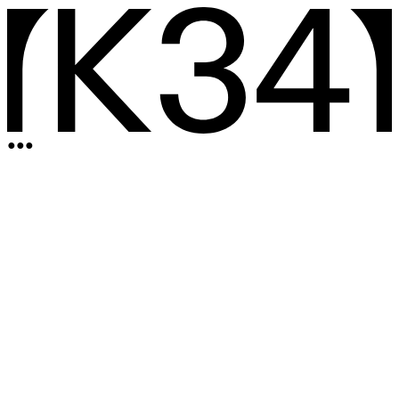
●
●
●