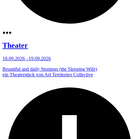
●
●
●
Theater
18.09.2026
–
19.09.2026
Beautiful and daily Stonings (the Sleeping Wife)
ein Theaterstück von Art Territories Collective