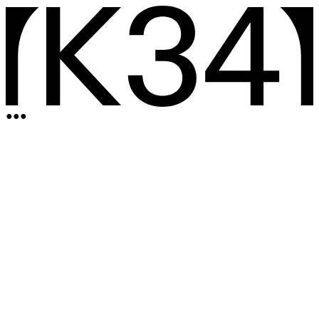
●
●
●