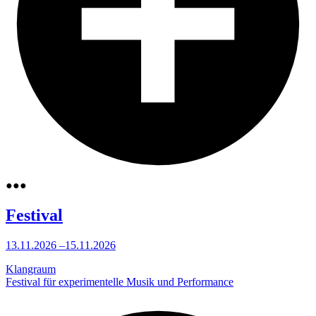
●
●
●
Festival
13.11.2026
–
15.11.2026
Klangraum
Festival für experimentelle Musik und Performance